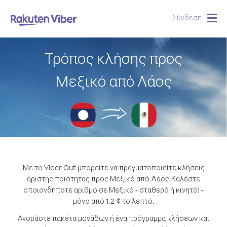
Σύνδεση
Togg
navig
Τρόπος κλήσης προς
Μεξικό από Λάος
Με το Viber Out μπορείτε να πραγματοποιείτε κλήσεις
άριστης ποιότητας προς Μεξικό από Λάος.
Καλέστε
οποιονδήποτε αριθμό σε Μεξικό - σταθερό ή κινητό! -
μόνο από 1.2 ¢ το λεπτό.
Αγοράστε πακέτα μονάδων ή ένα πρόγραμμα κλήσεων και