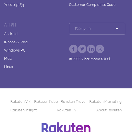
Υποστήριξη
Customer Complaints Code
ΛΉΨΗ
Ελληνικά
Android
iPhone & iPad
Windows PC
Mac
©
2026
Viber Media S.à r.l.
Linux
Rakuten Viki
Rakuten Kobo
Rakuten Travel
Rakuten Marketing
Rakuten Insight
Rakuten TV
About Rakuten