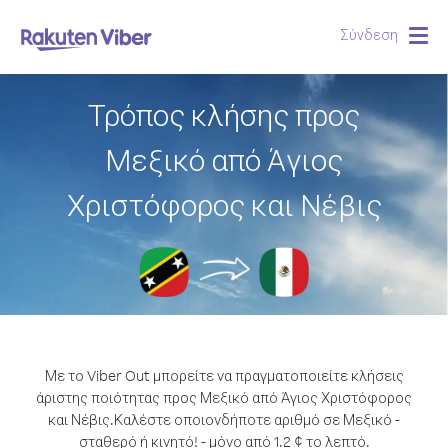
Σύνδεση
Togg
navig
Τρόπος κλήσης προς
Μεξικό από Άγιος
Χριστόφορος και Νέβις
Με το Viber Out μπορείτε να πραγματοποιείτε κλήσεις
άριστης ποιότητας προς Μεξικό από Άγιος Χριστόφορος
και Νέβις.
Καλέστε οποιονδήποτε αριθμό σε Μεξικό -
σταθερό ή κινητό! - μόνο από 1.2 ¢ το λεπτό.