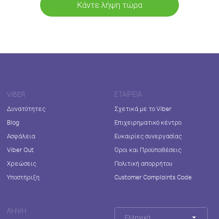
Κάντε λήψη τώρα
VIBER
ΕΤΑΙΡΕΊΑ
Δυνατότητες
Σχετικά με το Viber
Blog
Επιχειρηματικό κέντρο
Ασφάλεια
Ευκαιρίες συνεργασίας
Viber Out
Όροι και Προϋποθέσεις
Χρεώσεις
Πολιτική απορρήτου
Υποστήριξη
Customer Complaints Code
ΛΉΨΗ
Ελληνικά