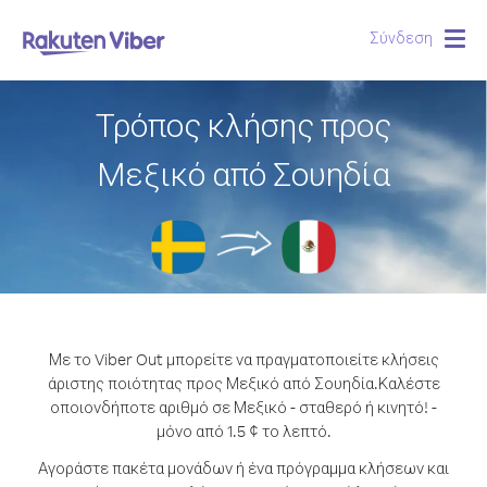
Σύνδεση
Togg
navig
Τρόπος κλήσης προς
Μεξικό από Σουηδία
Με το Viber Out μπορείτε να πραγματοποιείτε κλήσεις
άριστης ποιότητας προς Μεξικό από Σουηδία.
Καλέστε
οποιονδήποτε αριθμό σε Μεξικό - σταθερό ή κινητό! -
μόνο από 1.5 ¢ το λεπτό.
Αγοράστε πακέτα μονάδων ή ένα πρόγραμμα κλήσεων και