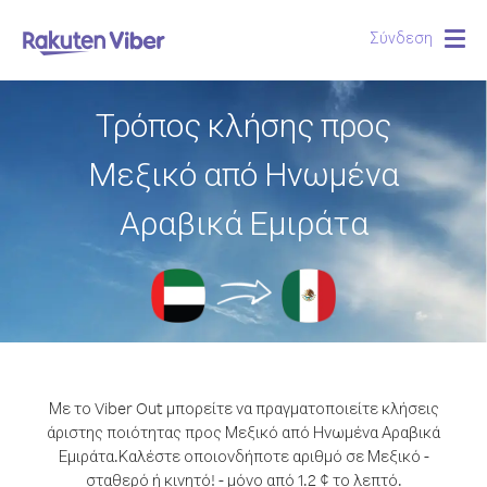
Σύνδεση
Togg
navig
Τρόπος κλήσης προς
Μεξικό από Ηνωμένα
Αραβικά Εμιράτα
Με το Viber Out μπορείτε να πραγματοποιείτε κλήσεις
άριστης ποιότητας προς Μεξικό από Ηνωμένα Αραβικά
Εμιράτα.
Καλέστε οποιονδήποτε αριθμό σε Μεξικό -
σταθερό ή κινητό! - μόνο από 1.2 ¢ το λεπτό.