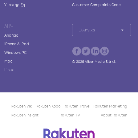
Υποστήριξη
Customer Complaints Code
ΛΉΨΗ
Ελληνικά
Android
iPhone & iPad
Windows PC
Mac
©
2026
Viber Media S.à r.l.
Linux
Rakuten Viki
Rakuten Kobo
Rakuten Travel
Rakuten Marketing
Rakuten Insight
Rakuten TV
About Rakuten