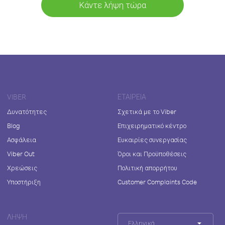
Κάντε λήψη τώρα
VIBER
ΕΤΑΙΡΕΊΑ
Δυνατότητες
Σχετικά με το Viber
Blog
Επιχειρηματικό κέντρο
Ασφάλεια
Ευκαιρίες συνεργασίας
Viber Out
Όροι και Προϋποθέσεις
Χρεώσεις
Πολιτική απορρήτου
Υποστήριξη
Customer Complaints Code
ΛΉΨΗ
Ελληνικά