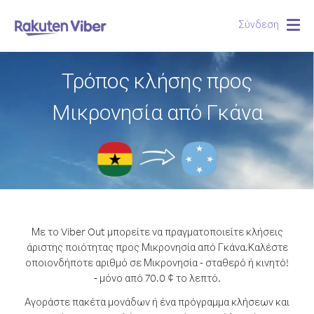
Σύνδεση
Togg
navig
Τρόπος κλήσης προς
Μικρονησία από Γκάνα
Με το Viber Out μπορείτε να πραγματοποιείτε κλήσεις
άριστης ποιότητας προς Μικρονησία από Γκάνα.
Καλέστε
οποιονδήποτε αριθμό σε Μικρονησία - σταθερό ή κινητό!
- μόνο από 70.0 ¢ το λεπτό.
Αγοράστε πακέτα μονάδων ή ένα πρόγραμμα κλήσεων και