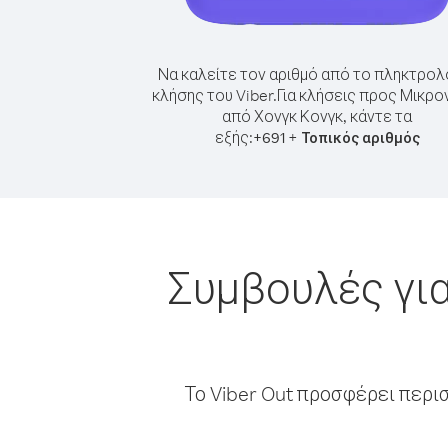
Να καλείτε τον αριθμό από το πληκτρολ
κλήσης του Viber.
Για κλήσεις προς Μικρο
από Χονγκ Κονγκ, κάντε τα
εξής:
+
+
691
Τοπικός αριθμός
Συμβουλές για
Το Viber Out προσφέρει περι