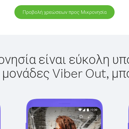
Προβολή χρεώσεων προς Μικρονησία
νησία είναι εύκολη υπ
 μονάδες Viber Out, μπ