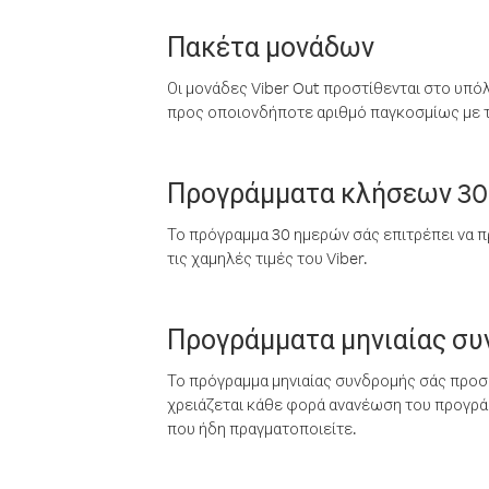
Πακέτα μονάδων
Οι μονάδες Viber Out προστίθενται στο υπό
προς οποιονδήποτε αριθμό παγκοσμίως με τι
Προγράμματα κλήσεων 30
Το πρόγραμμα 30 ημερών σάς επιτρέπει να π
τις χαμηλές τιμές του Viber.
Προγράμματα μηνιαίας σ
Το πρόγραμμα μηνιαίας συνδρομής σάς προσφ
χρειάζεται κάθε φορά ανανέωση του προγράμ
που ήδη πραγματοποιείτε.