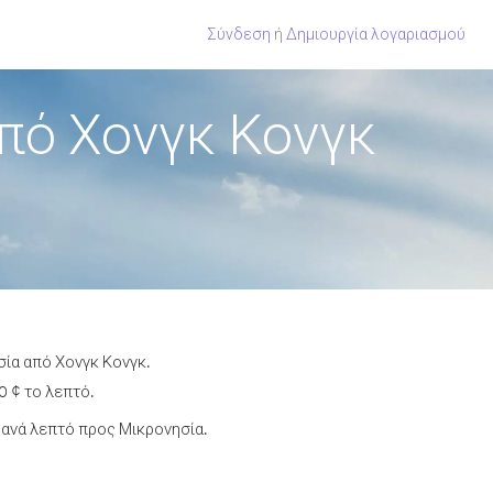
Σύνδεση
ή
Δημιουργία λογαριασμού
πό Χονγκ Κονγκ
σία από Χονγκ Κονγκ.
0 ¢ το λεπτό.
ανά λεπτό προς Μικρονησία.