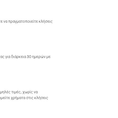
τε να πραγματοποιείτε κλήσεις
ας για διάρκεια 30 ημερών με
μηλές τιμές, χωρίς να
μείτε χρήματα στις κλήσεις