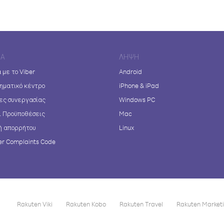
ΊΑ
ΛΉΨΗ
 με το Viber
Android
ηματικό κέντρο
iPhone & iPad
ες συνεργασίας
Windows PC
ι Προϋποθέσεις
Mac
ή απορρήτου
Linux
r Complaints Code
Rakuten Viki
Rakuten Kobo
Rakuten Travel
Rakuten Market