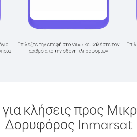
όγιο
Επιλέξτε την επαφή στο Viber και καλέστε τον
Επιλ
νησία
αριθμό από την οθόνη πληροφοριών
για κλήσεις προς Μικ
Δορυφόρος Inmarsat