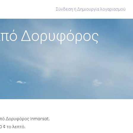
Σύνδεση
ή
Δημιουργία λογαριασμού
από Δορυφόρος
 από Δορυφόρος Inmarsat.
0 ¢ το λεπτό.