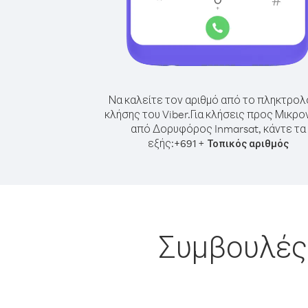
Να καλείτε τον αριθμό από το πληκτρολ
κλήσης του Viber.
Για κλήσεις προς Μικρο
από Δορυφόρος Inmarsat, κάντε τα
εξής:
+
+
691
Τοπικός αριθμός
Συμβουλές 