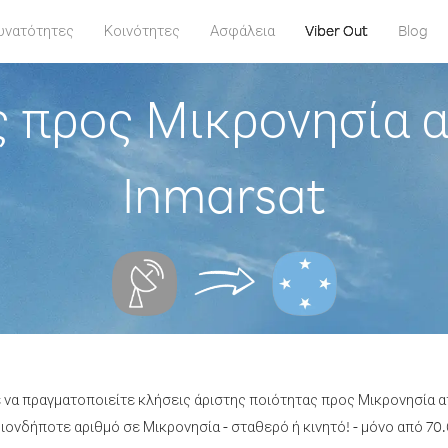
υνατότητες
Κοινότητες
Ασφάλεια
Viber Out
Blog
ς προς Μικρονησία 
Inmarsat
ε να πραγματοποιείτε κλήσεις άριστης ποιότητας προς Μικρονησία
ονδήποτε αριθμό σε Μικρονησία - σταθερό ή κινητό! - μόνο από 70.