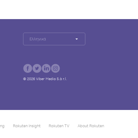
Ελληνικά
©
2026
Viber Media S.à r.l.
ing
Rakuten Insight
Rakuten TV
About Rakuten