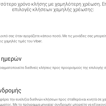
σσότερο χρόνο κλήσης με χαμηλότερη χρέωση. Επ
επιλογές κλήσεων χαμηλής χρέωσης:
λοιπό σας όταν αγοράζετε κάποιο ποσό. Με τις μονάδες σας μπορεί
ς χαμηλές τιμές του Viber.
 ημερών
ραγματοποιείτε διεθνείς κλήσεις προς προορισμούς της επιλογής σ
υνδρομής
έρει την ευελιξία διεθνών κλήσεων προς σταθερά και κινητά σε χα
ματος. Με το πρόγραμμα μηνιαίας συνδρομής μπορείτε να εξοικονο