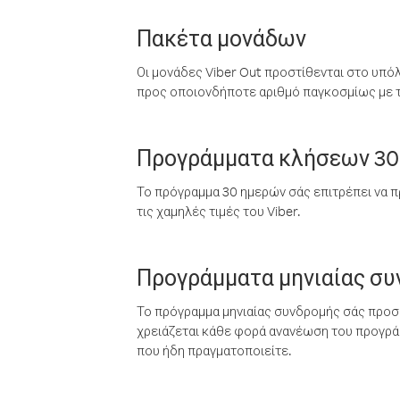
Πακέτα μονάδων
Οι μονάδες Viber Out προστίθενται στο υπό
προς οποιονδήποτε αριθμό παγκοσμίως με τι
Προγράμματα κλήσεων 30
Το πρόγραμμα 30 ημερών σάς επιτρέπει να π
τις χαμηλές τιμές του Viber.
Προγράμματα μηνιαίας σ
Το πρόγραμμα μηνιαίας συνδρομής σάς προσφ
χρειάζεται κάθε φορά ανανέωση του προγράμ
που ήδη πραγματοποιείτε.