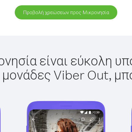
Προβολή χρεώσεων προς Μικρονησία
νησία είναι εύκολη υπ
 μονάδες Viber Out, μπ