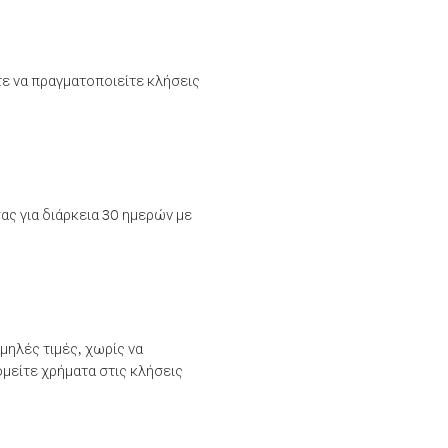
τε να πραγματοποιείτε κλήσεις
ας για διάρκεια 30 ημερών με
μηλές τιμές, χωρίς να
μείτε χρήματα στις κλήσεις