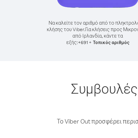
Να καλείτε τον αριθμό από το πληκτρολ
κλήσης του Viber.
Για κλήσεις προς Μικρο
από Ιρλανδία, κάντε τα
εξής:
+
+
691
Τοπικός αριθμός
Συμβουλές 
Το Viber Out προσφέρει περι