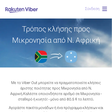
Σύνδεση
Togg
navig
Τρόπος κλήσης προς
Μικρονησία από Ν. Αφρική
Με το Viber Out μπορείτε να πραγματοποιείτε κλήσεις
άριστης ποιότητας προς Μικρονησία από Ν.
Αφρική.
Καλέστε οποιονδήποτε αριθμό σε Μικρονησία -
σταθερό ή κινητό! - μόνο από 80.5 ¢ το λεπτό.
Αγοράστε πακέτα μονάδων ή ένα πρόγραμμα κλήσεων και