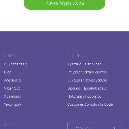
Κάντε λήψη τώρα
VIBER
ΕΤΑΙΡΕΊΑ
Δυνατότητες
Σχετικά με το Viber
Blog
Επιχειρηματικό κέντρο
Ασφάλεια
Ευκαιρίες συνεργασίας
Viber Out
Όροι και Προϋποθέσεις
Χρεώσεις
Πολιτική απορρήτου
Υποστήριξη
Customer Complaints Code
ΛΉΨΗ
Ελληνικά