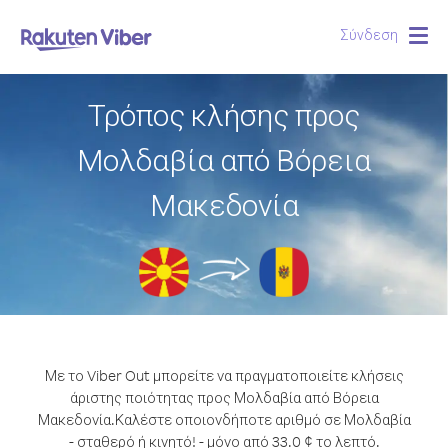
Σύνδεση
Togg
navig
Τρόπος κλήσης προς
Μολδαβία από Βόρεια
Μακεδονία
Με το Viber Out μπορείτε να πραγματοποιείτε κλήσεις
άριστης ποιότητας προς Μολδαβία από Βόρεια
Μακεδονία.
Καλέστε οποιονδήποτε αριθμό σε Μολδαβία
- σταθερό ή κινητό! - μόνο από 33.0 ¢ το λεπτό.