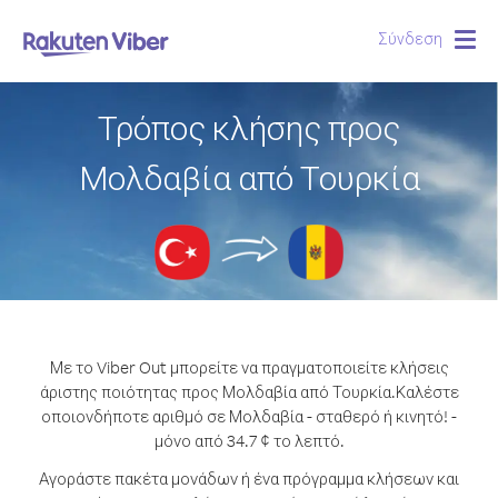
Σύνδεση
Togg
navig
Τρόπος κλήσης προς
Μολδαβία από Τουρκία
Με το Viber Out μπορείτε να πραγματοποιείτε κλήσεις
άριστης ποιότητας προς Μολδαβία από Τουρκία.
Καλέστε
οποιονδήποτε αριθμό σε Μολδαβία - σταθερό ή κινητό! -
μόνο από 34.7 ¢ το λεπτό.
Αγοράστε πακέτα μονάδων ή ένα πρόγραμμα κλήσεων και