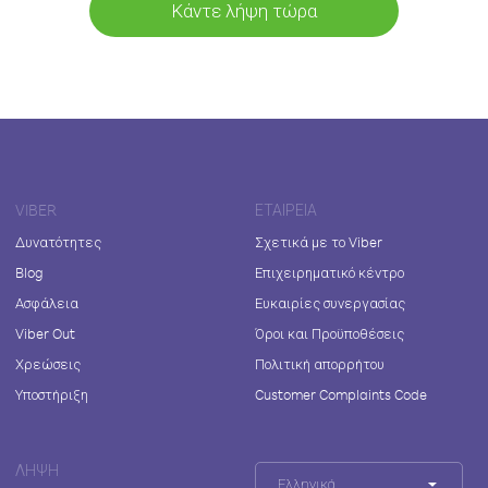
Κάντε λήψη τώρα
VIBER
ΕΤΑΙΡΕΊΑ
Δυνατότητες
Σχετικά με το Viber
Blog
Επιχειρηματικό κέντρο
Ασφάλεια
Ευκαιρίες συνεργασίας
Viber Out
Όροι και Προϋποθέσεις
Χρεώσεις
Πολιτική απορρήτου
Υποστήριξη
Customer Complaints Code
ΛΉΨΗ
Ελληνικά