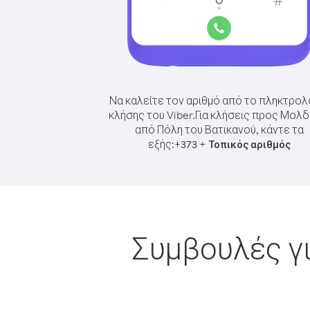
Να καλείτε τον αριθμό από το πληκτρολ
κλήσης του Viber.
Για κλήσεις προς Μολδ
από Πόλη του Βατικανού, κάντε τα
εξής:
+
+
373
Τοπικός αριθμός
Συμβουλές γ