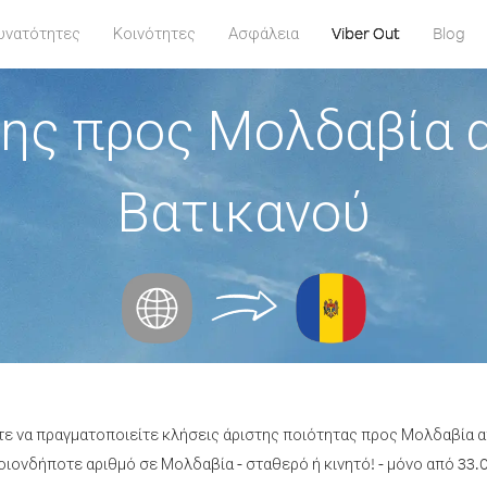
υνατότητες
Κοινότητες
Ασφάλεια
Viber Out
Blog
ης προς Μολδαβία 
Βατικανού
τε να πραγματοποιείτε κλήσεις άριστης ποιότητας προς Μολδαβία 
ιονδήποτε αριθμό σε Μολδαβία - σταθερό ή κινητό! - μόνο από 33.0