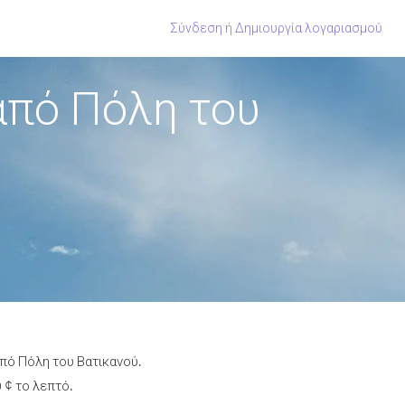
Σύνδεση
ή
Δημιουργία λογαριασμού
από Πόλη του
από Πόλη του Βατικανού.
 ¢ το λεπτό.