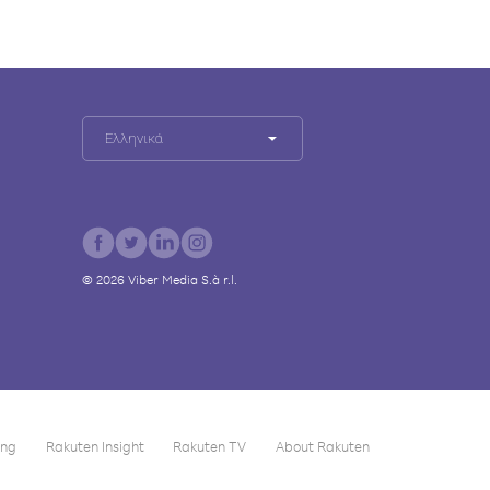
Ελληνικά
©
2026
Viber Media S.à r.l.
ing
Rakuten Insight
Rakuten TV
About Rakuten