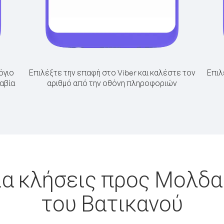
όγιο
Επιλέξτε την επαφή στο Viber και καλέστε τον
Επιλ
αβία
αριθμό από την οθόνη πληροφοριών
ια κλήσεις προς Μολδα
του Βατικανού