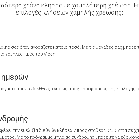
σσότερο χρόνο κλήσης με χαμηλότερη χρέωση. Επ
επιλογές κλήσεων χαμηλής χρέωσης:
λοιπό σας όταν αγοράζετε κάποιο ποσό. Με τις μονάδες σας μπορεί
ς χαμηλές τιμές του Viber.
 ημερών
ραγματοποιείτε διεθνείς κλήσεις προς προορισμούς της επιλογής σ
υνδρομής
έρει την ευελιξία διεθνών κλήσεων προς σταθερά και κινητά σε χα
ματος. Με το πρόγραμμα μηνιαίας συνδρομής μπορείτε να εξοικονο