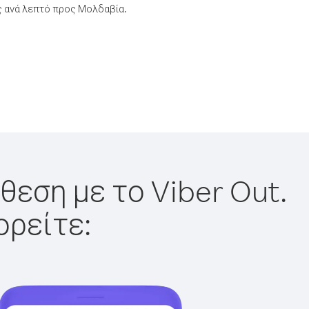
ς ανά λεπτό προς Μολδαβία.
θεση με το Viber Out.
ορείτε: