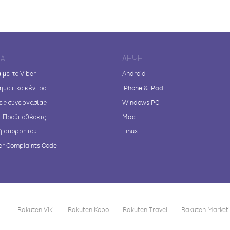
ΊΑ
ΛΉΨΗ
 με το Viber
Android
ηματικό κέντρο
iPhone & iPad
ες συνεργασίας
Windows PC
ι Προϋποθέσεις
Mac
ή απορρήτου
Linux
r Complaints Code
Rakuten Viki
Rakuten Kobo
Rakuten Travel
Rakuten Market