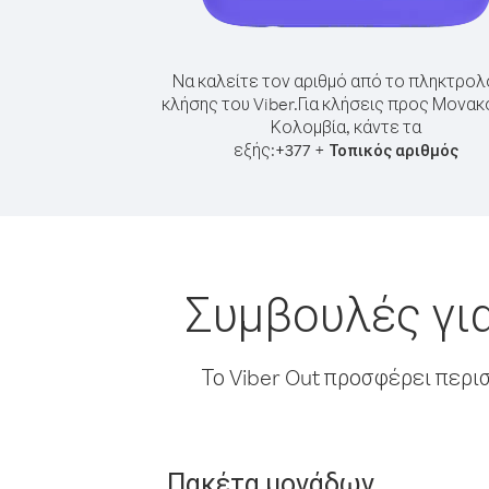
Να καλείτε τον αριθμό από το πληκτρολ
κλήσης του Viber.
Για κλήσεις προς Μονακ
Κολομβία, κάντε τα
εξής:
+
+
377
Τοπικός αριθμός
Συμβουλές γι
Το Viber Out προσφέρει περι
Πακέτα μονάδων