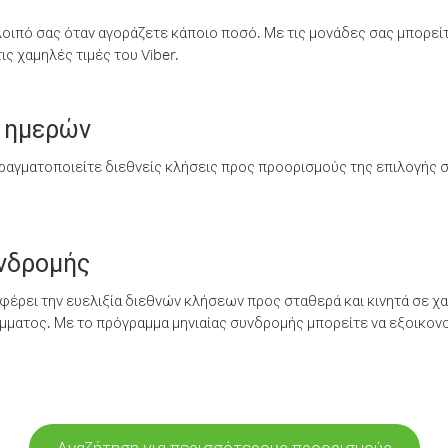
λοιπό σας όταν αγοράζετε κάποιο ποσό. Με τις μονάδες σας μπορεί
ς χαμηλές τιμές του Viber.
 ημερών
ραγματοποιείτε διεθνείς κλήσεις προς προορισμούς της επιλογής σ
υνδρομής
έρει την ευελιξία διεθνών κλήσεων προς σταθερά και κινητά σε χα
ματος. Με το πρόγραμμα μηνιαίας συνδρομής μπορείτε να εξοικονο
Αναζήτηση για περισσότερους προορισμούς