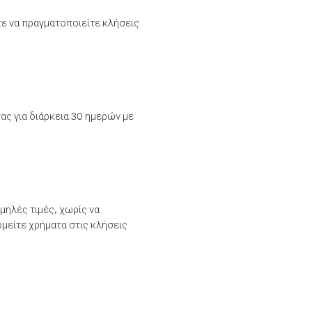
τε να πραγματοποιείτε κλήσεις
ας για διάρκεια 30 ημερών με
μηλές τιμές, χωρίς να
μείτε χρήματα στις κλήσεις