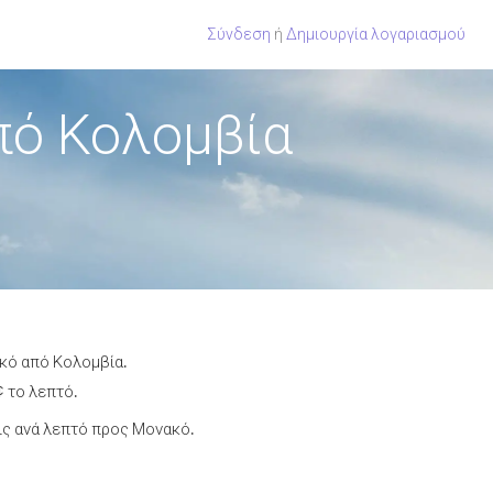
Σύνδεση
ή
Δημιουργία λογαριασμού
πό Κολομβία
ακό από Κολομβία.
¢ το λεπτό.
ις ανά λεπτό προς Μονακό.