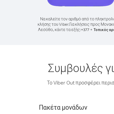
Να καλείτε τον αριθμό από το πληκτρολ
κλήσης του Viber.
Για κλήσεις προς Μονακ
Λεσόθο, κάντε τα εξής:
+
+
377
Τοπικός αρ
Συμβουλές γ
Το Viber Out προσφέρει περι
Πακέτα μονάδων