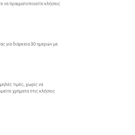
τε να πραγματοποιείτε κλήσεις
ας για διάρκεια 30 ημερών με
μηλές τιμές, χωρίς να
μείτε χρήματα στις κλήσεις