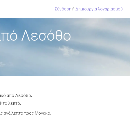
Σύνδεση
ή
Δημιουργία λογαριασμού
από Λεσόθο
νακό από Λεσόθο.
¢ το λεπτό.
ις ανά λεπτό προς Μονακό.