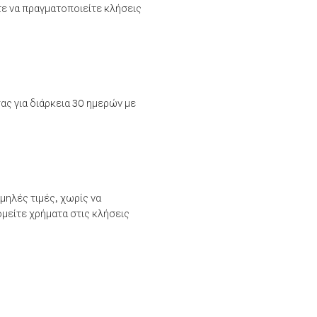
τε να πραγματοποιείτε κλήσεις
ας για διάρκεια 30 ημερών με
μηλές τιμές, χωρίς να
μείτε χρήματα στις κλήσεις