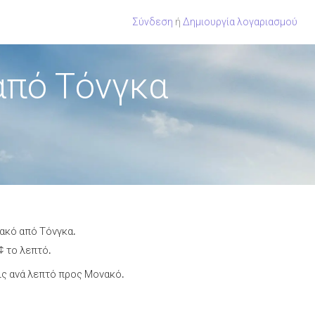
Σύνδεση
ή
Δημιουργία λογαριασμού
από Τόνγκα
νακό από Τόνγκα.
¢ το λεπτό.
ις ανά λεπτό προς Μονακό.