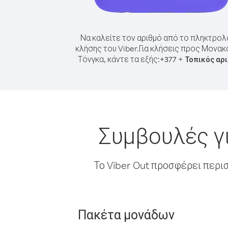
Να καλείτε τον αριθμό από το πληκτρολ
κλήσης του Viber.
Για κλήσεις προς Μονακ
Τόνγκα, κάντε τα εξής:
+
+
377
Τοπικός αρ
Συμβουλές γ
Το Viber Out προσφέρει περι
Πακέτα μονάδων