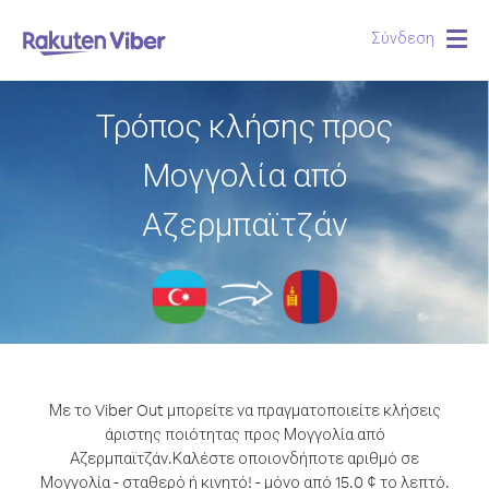
Σύνδεση
Togg
navig
Τρόπος κλήσης προς
Μογγολία από
Αζερμπαϊτζάν
Με το Viber Out μπορείτε να πραγματοποιείτε κλήσεις
άριστης ποιότητας προς Μογγολία από
Αζερμπαϊτζάν.
Καλέστε οποιονδήποτε αριθμό σε
Μογγολία - σταθερό ή κινητό! - μόνο από 15.0 ¢ το λεπτό.