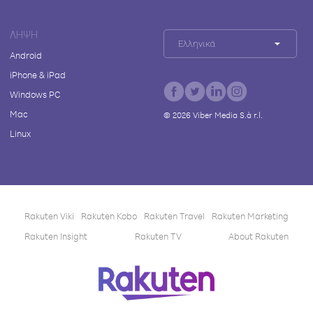
ΛΉΨΗ
Ελληνικά
Android
iPhone & iPad
Windows PC
Mac
©
2026
Viber Media S.à r.l.
Linux
Rakuten Viki
Rakuten Kobo
Rakuten Travel
Rakuten Marketing
Rakuten Insight
Rakuten TV
About Rakuten