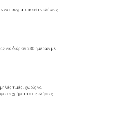
τε να πραγματοποιείτε κλήσεις
ας για διάρκεια 30 ημερών με
μηλές τιμές, χωρίς να
μείτε χρήματα στις κλήσεις