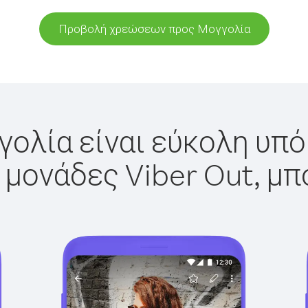
Προβολή χρεώσεων προς Μογγολία
ολία είναι εύκολη υπό
 μονάδες Viber Out, μπ