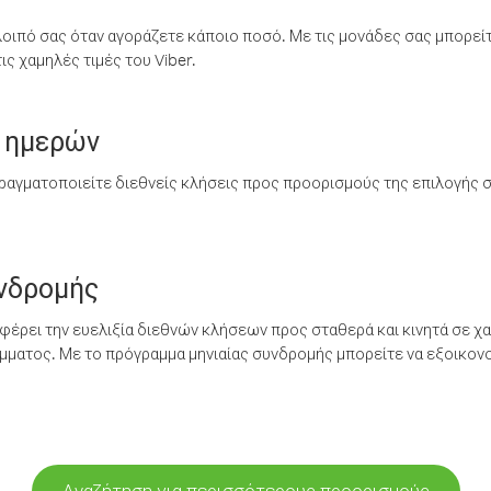
λοιπό σας όταν αγοράζετε κάποιο ποσό. Με τις μονάδες σας μπορεί
ς χαμηλές τιμές του Viber.
 ημερών
ραγματοποιείτε διεθνείς κλήσεις προς προορισμούς της επιλογής σ
υνδρομής
έρει την ευελιξία διεθνών κλήσεων προς σταθερά και κινητά σε χα
ματος. Με το πρόγραμμα μηνιαίας συνδρομής μπορείτε να εξοικονο
Αναζήτηση για περισσότερους προορισμούς