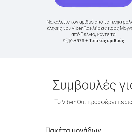
Να καλείτε τον αριθμό από το πληκτρολ
κλήσης του Viber.
Για κλήσεις προς Μογγ
από Βέλγιο, κάντε τα
εξής:
+
+
976
Τοπικός αριθμός
Συμβουλές γι
Το Viber Out προσφέρει περι
Πακέτα μονάδων