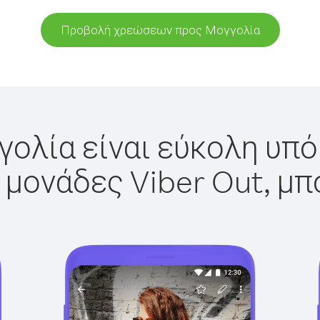
Προβολή χρεώσεων προς Μογγολία
ολία είναι εύκολη υπό
 μονάδες Viber Out, μπ