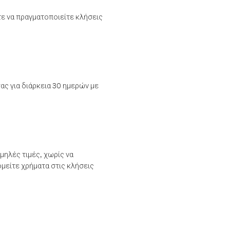
τε να πραγματοποιείτε κλήσεις
ας για διάρκεια 30 ημερών με
μηλές τιμές, χωρίς να
μείτε χρήματα στις κλήσεις