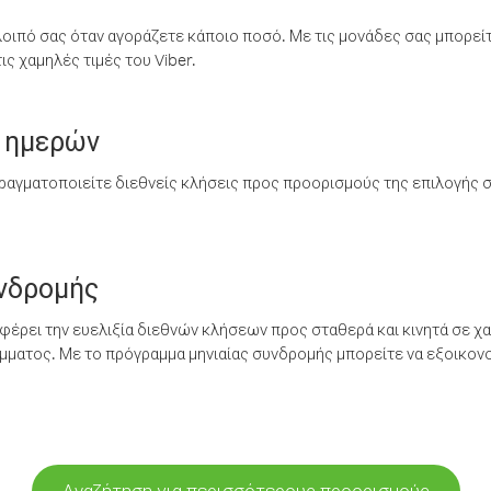
λοιπό σας όταν αγοράζετε κάποιο ποσό. Με τις μονάδες σας μπορεί
ς χαμηλές τιμές του Viber.
 ημερών
ραγματοποιείτε διεθνείς κλήσεις προς προορισμούς της επιλογής σ
υνδρομής
έρει την ευελιξία διεθνών κλήσεων προς σταθερά και κινητά σε χα
ματος. Με το πρόγραμμα μηνιαίας συνδρομής μπορείτε να εξοικονο
Αναζήτηση για περισσότερους προορισμούς