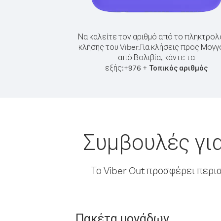
Να καλείτε τον αριθμό από το πληκτρολ
κλήσης του Viber.
Για κλήσεις προς Μογγ
από Βολιβία, κάντε τα
εξής:
+
+
976
Τοπικός αριθμός
Συμβουλές για
Το Viber Out προσφέρει περι
Πακέτα μονάδων