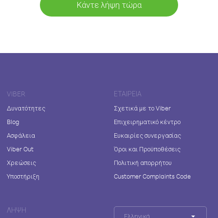
Κάντε λήψη τώρα
VIBER
ΕΤΑΙΡΕΊΑ
Δυνατότητες
Σχετικά με το Viber
Blog
Επιχειρηματικό κέντρο
Ασφάλεια
Ευκαιρίες συνεργασίας
Viber Out
Όροι και Προϋποθέσεις
Χρεώσεις
Πολιτική απορρήτου
Υποστήριξη
Customer Complaints Code
ΛΉΨΗ
Ελληνικά