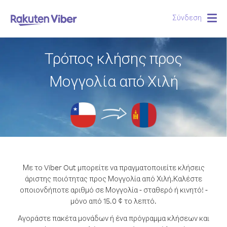
Σύνδεση
Togg
navig
Τρόπος κλήσης προς
Μογγολία από Χιλή
Με το Viber Out μπορείτε να πραγματοποιείτε κλήσεις
άριστης ποιότητας προς Μογγολία από Χιλή.
Καλέστε
οποιονδήποτε αριθμό σε Μογγολία - σταθερό ή κινητό! -
μόνο από 15.0 ¢ το λεπτό.
Αγοράστε πακέτα μονάδων ή ένα πρόγραμμα κλήσεων και