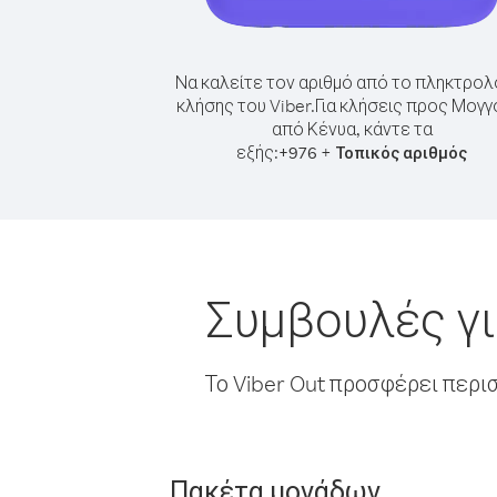
Να καλείτε τον αριθμό από το πληκτρολ
κλήσης του Viber.
Για κλήσεις προς Μογγ
από Κένυα, κάντε τα
εξής:
+
+
976
Τοπικός αριθμός
Συμβουλές γι
Το Viber Out προσφέρει περι
Πακέτα μονάδων