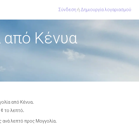
Σύνδεση
ή
Δημιουργία λογαριασμού
 από Κένυα
γολία από Κένυα.
 ¢ το λεπτό.
 ανά λεπτό προς Μογγολία.