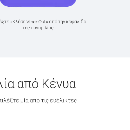
έξτε «Κλήση Viber Out» από την κεφαλίδα
της συνομιλίας
λία από Κένυα
ιλέξτε μία από τις ευέλικτες