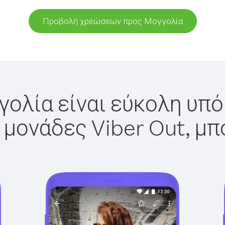
Προβολή χρεώσεων προς Μογγολία
ολία είναι εύκολη υπό
 μονάδες Viber Out, μπ