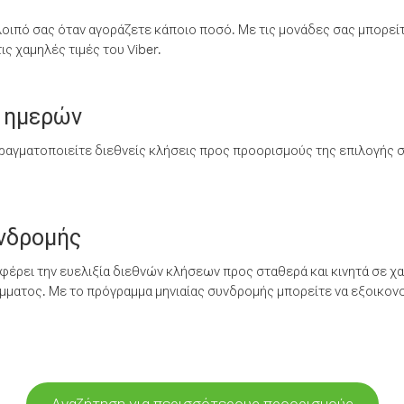
λοιπό σας όταν αγοράζετε κάποιο ποσό. Με τις μονάδες σας μπορεί
ς χαμηλές τιμές του Viber.
 ημερών
ραγματοποιείτε διεθνείς κλήσεις προς προορισμούς της επιλογής σ
υνδρομής
έρει την ευελιξία διεθνών κλήσεων προς σταθερά και κινητά σε χα
ματος. Με το πρόγραμμα μηνιαίας συνδρομής μπορείτε να εξοικονο
Αναζήτηση για περισσότερους προορισμούς