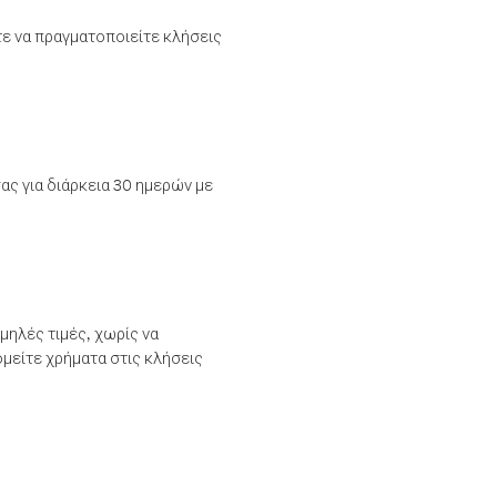
τε να πραγματοποιείτε κλήσεις
ας για διάρκεια 30 ημερών με
μηλές τιμές, χωρίς να
μείτε χρήματα στις κλήσεις