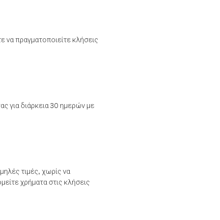
τε να πραγματοποιείτε κλήσεις
ας για διάρκεια 30 ημερών με
μηλές τιμές, χωρίς να
μείτε χρήματα στις κλήσεις