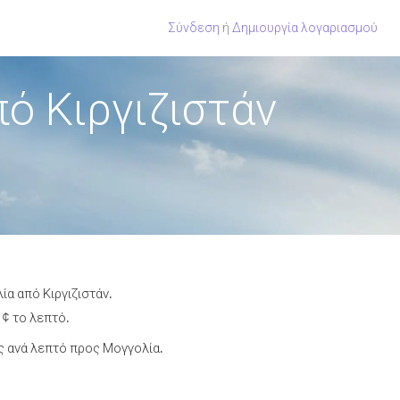
Σύνδεση
ή
Δημιουργία λογαριασμού
ό Κιργιζιστάν
α από Κιργιζιστάν.
 ¢ το λεπτό.
 ανά λεπτό προς Μογγολία.