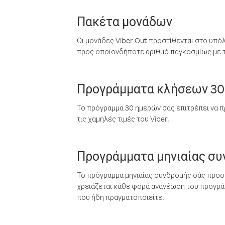
Πακέτα μονάδων
Οι μονάδες Viber Out προστίθενται στο υπό
προς οποιονδήποτε αριθμό παγκοσμίως με τι
Προγράμματα κλήσεων 30
Το πρόγραμμα 30 ημερών σάς επιτρέπει να π
τις χαμηλές τιμές του Viber.
Προγράμματα μηνιαίας σ
Το πρόγραμμα μηνιαίας συνδρομής σάς προσφ
χρειάζεται κάθε φορά ανανέωση του προγράμ
που ήδη πραγματοποιείτε.