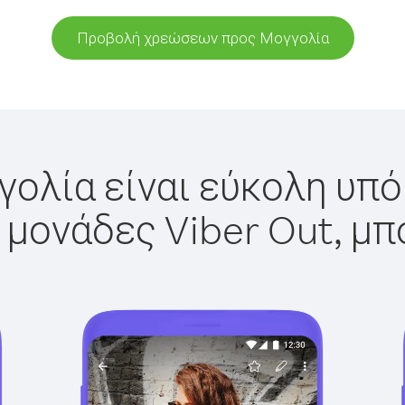
Προβολή χρεώσεων προς Μογγολία
ολία είναι εύκολη υπό
 μονάδες Viber Out, μπ