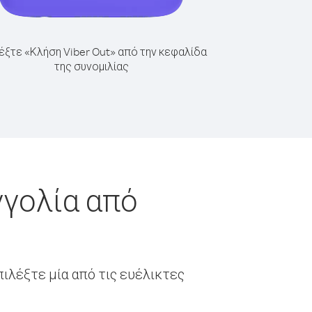
έξτε «Κλήση Viber Out» από την κεφαλίδα
της συνομιλίας
γγολία από
ιλέξτε μία από τις ευέλικτες