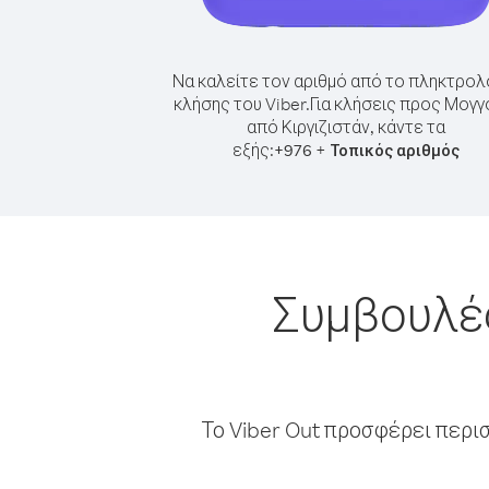
Να καλείτε τον αριθμό από το πληκτρολ
κλήσης του Viber.
Για κλήσεις προς Μογγ
από Κιργιζιστάν, κάντε τα
εξής:
+
+
976
Τοπικός αριθμός
Συμβουλές
Το Viber Out προσφέρει περι