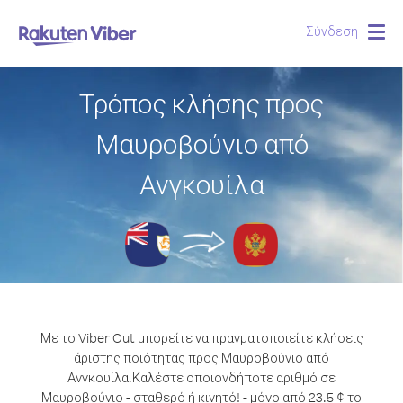
Σύνδεση
Togg
navig
Τρόπος κλήσης προς
Μαυροβούνιο από
Ανγκουίλα
Με το Viber Out μπορείτε να πραγματοποιείτε κλήσεις
άριστης ποιότητας προς Μαυροβούνιο από
Ανγκουίλα.
Καλέστε οποιονδήποτε αριθμό σε
Μαυροβούνιο - σταθερό ή κινητό! - μόνο από 23.5 ¢ το