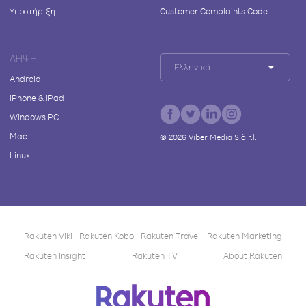
Υποστήριξη
Customer Complaints Code
ΛΉΨΗ
Ελληνικά
Android
iPhone & iPad
Windows PC
Mac
©
2026
Viber Media S.à r.l.
Linux
Rakuten Viki
Rakuten Kobo
Rakuten Travel
Rakuten Marketing
Rakuten Insight
Rakuten TV
About Rakuten