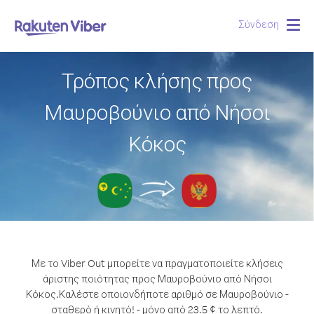
Σύνδεση
Togg
navig
Τρόπος κλήσης προς
Μαυροβούνιο από Νήσοι
Κόκος
Με το Viber Out μπορείτε να πραγματοποιείτε κλήσεις
άριστης ποιότητας προς Μαυροβούνιο από Νήσοι
Κόκος.
Καλέστε οποιονδήποτε αριθμό σε Μαυροβούνιο -
σταθερό ή κινητό! - μόνο από 23.5 ¢ το λεπτό.