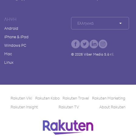
ΛΉΨΗ
Ελληνικά
Android
iPhone & iPad
Windows PC
Mac
©
2026
Viber Media S.à r.l.
Linux
Rakuten Viki
Rakuten Kobo
Rakuten Travel
Rakuten Marketing
Rakuten Insight
Rakuten TV
About Rakuten