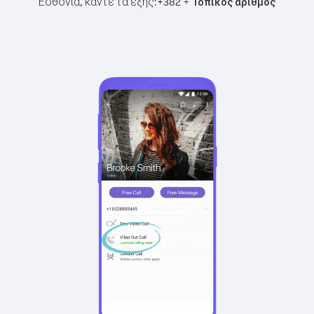
Εσθονία, κάντε τα εξής:
+
+
382
Τοπικός αριθμός