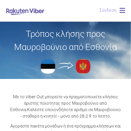
Σύνδεση
Togg
navig
Τρόπος κλήσης προς
Μαυροβούνιο από Εσθονία
Με το Viber Out μπορείτε να πραγματοποιείτε κλήσεις
άριστης ποιότητας προς Μαυροβούνιο από
Εσθονία.
Καλέστε οποιονδήποτε αριθμό σε Μαυροβούνιο
- σταθερό ή κινητό! - μόνο από 28.2 ¢ το λεπτό.
Αγοράστε πακέτα μονάδων ή ένα πρόγραμμα κλήσεων και