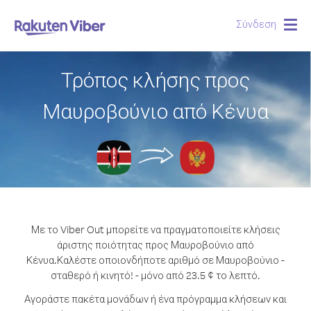
Σύνδεση
Togg
navig
Τρόπος κλήσης προς
Μαυροβούνιο από Κένυα
Με το Viber Out μπορείτε να πραγματοποιείτε κλήσεις
άριστης ποιότητας προς Μαυροβούνιο από
Κένυα.
Καλέστε οποιονδήποτε αριθμό σε Μαυροβούνιο -
σταθερό ή κινητό! - μόνο από 23.5 ¢ το λεπτό.
Αγοράστε πακέτα μονάδων ή ένα πρόγραμμα κλήσεων και