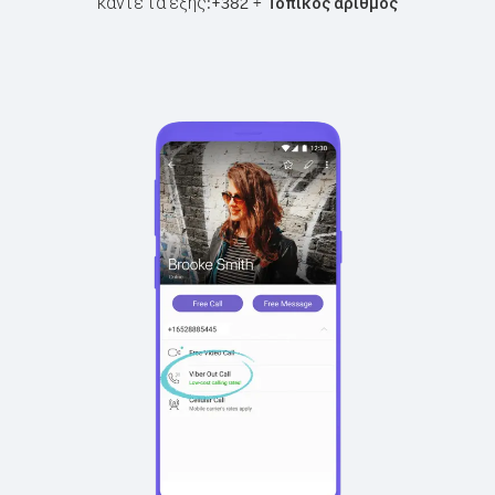
κάντε τα εξής:
+
+
382
Τοπικός αριθμός