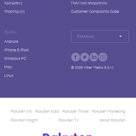
Χρεώσεις
Πολιτική απορρήτου
Υποστήριξη
Customer Complaints Code
ΛΉΨΗ
Ελληνικά
Android
iPhone & iPad
Windows PC
Mac
©
2026
Viber Media S.à r.l.
Linux
Rakuten Viki
Rakuten Kobo
Rakuten Travel
Rakuten Marketing
Rakuten Insight
Rakuten TV
About Rakuten