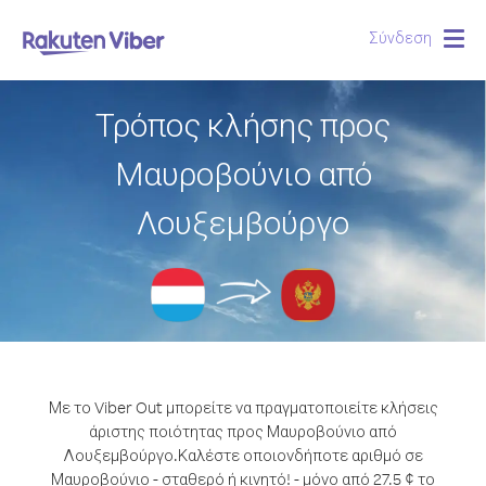
Σύνδεση
Togg
navig
Τρόπος κλήσης προς
Μαυροβούνιο από
Λουξεμβούργο
Με το Viber Out μπορείτε να πραγματοποιείτε κλήσεις
άριστης ποιότητας προς Μαυροβούνιο από
Λουξεμβούργο.
Καλέστε οποιονδήποτε αριθμό σε
Μαυροβούνιο - σταθερό ή κινητό! - μόνο από 27.5 ¢ το