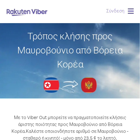
Σύνδεση
Togg
navig
Τρόπος κλήσης προς
Μαυροβούνιο από Βόρεια
Κορέα
Με το Viber Out μπορείτε να πραγματοποιείτε κλήσεις
άριστης ποιότητας προς Μαυροβούνιο από Βόρεια
Κορέα.
Καλέστε οποιονδήποτε αριθμό σε Μαυροβούνιο -
σταθερό ή κινητό! - μόνο από 23.5 ¢ το λεπτό.