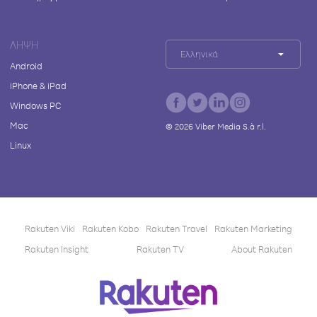
ΛΉΨΗ
Ελληνικά
Android
iPhone & iPad
Windows PC
Mac
©
2026
Viber Media S.à r.l.
Linux
Rakuten Viki
Rakuten Kobo
Rakuten Travel
Rakuten Marketing
Rakuten Insight
Rakuten TV
About Rakuten