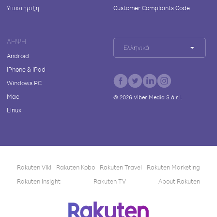
Υποστήριξη
Customer Complaints Code
ΛΉΨΗ
Ελληνικά
Android
iPhone & iPad
Windows PC
Mac
©
2026
Viber Media S.à r.l.
Linux
Rakuten Viki
Rakuten Kobo
Rakuten Travel
Rakuten Marketing
Rakuten Insight
Rakuten TV
About Rakuten