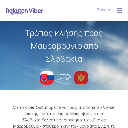
Σύνδεση
Togg
navig
Τρόπος κλήσης προς
Μαυροβούνιο από
Σλοβακία
Με το Viber Out μπορείτε να πραγματοποιείτε κλήσεις
άριστης ποιότητας προς Μαυροβούνιο από
Σλοβακία.
Καλέστε οποιονδήποτε αριθμό σε
Μαυροβούνιο - σταθερό ή κινητό! - μόνο από 28.2 ¢ το