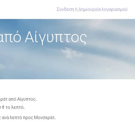
Σύνδεση
ή
Δημιουργία λογαριασμού
από Αίγυπτος
εράτ από Αίγυπτος.
 ¢ το λεπτό.
ς ανά λεπτό προς Μονσεράτ.