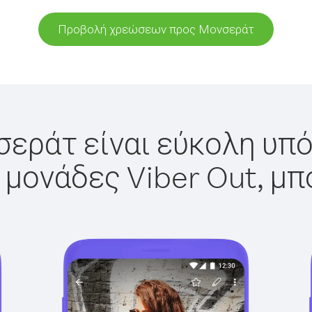
Προβολή χρεώσεων προς Μονσεράτ
εράτ είναι εύκολη υπό
 μονάδες Viber Out, μπ