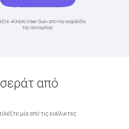
έξτε «Κλήση Viber Out» από την κεφαλίδα
της συνομιλίας
νσεράτ από
ιλέξτε μία από τις ευέλικτες