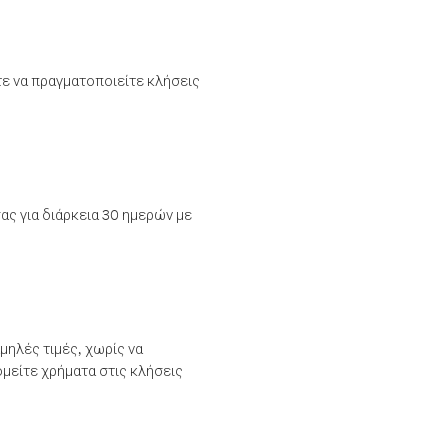
τε να πραγματοποιείτε κλήσεις
ας για διάρκεια 30 ημερών με
μηλές τιμές, χωρίς να
μείτε χρήματα στις κλήσεις