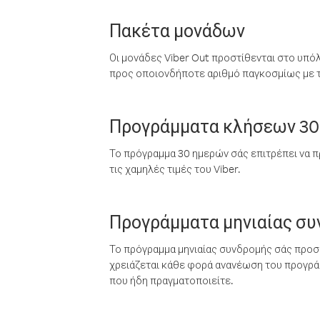
Πακέτα μονάδων
Οι μονάδες Viber Out προστίθενται στο υπό
προς οποιονδήποτε αριθμό παγκοσμίως με τι
Προγράμματα κλήσεων 30
Το πρόγραμμα 30 ημερών σάς επιτρέπει να π
τις χαμηλές τιμές του Viber.
Προγράμματα μηνιαίας σ
Το πρόγραμμα μηνιαίας συνδρομής σάς προσφ
χρειάζεται κάθε φορά ανανέωση του προγράμ
που ήδη πραγματοποιείτε.