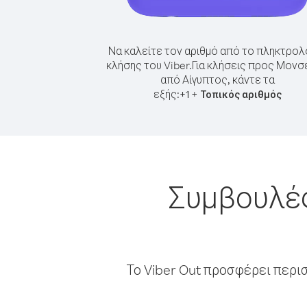
Να καλείτε τον αριθμό από το πληκτρολ
κλήσης του Viber.
Για κλήσεις προς Μονσ
από Αίγυπτος, κάντε τα
εξής:
+
+
1
Τοπικός αριθμός
Συμβουλές
Το Viber Out προσφέρει περι