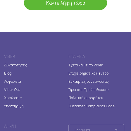
Κάντε λήψη τώρα
VIBER
ΕΤΑΙΡΕΊΑ
Δυνατότητες
Σχετικά με το Viber
Blog
Επιχειρηματικό κέντρο
Ασφάλεια
Ευκαιρίες συνεργασίας
Viber Out
Όροι και Προϋποθέσεις
Χρεώσεις
Πολιτική απορρήτου
Υποστήριξη
Customer Complaints Code
ΛΉΨΗ
Ελληνικά