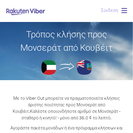
Σύνδεση
Togg
navig
Τρόπος κλήσης προς
Μονσεράτ από Κουβέιτ
Με το Viber Out μπορείτε να πραγματοποιείτε κλήσεις
άριστης ποιότητας προς Μονσεράτ από
Κουβέιτ.
Καλέστε οποιονδήποτε αριθμό σε Μονσεράτ -
σταθερό ή κινητό! - μόνο από 36.0 ¢ το λεπτό.
Αγοράστε πακέτα μονάδων ή ένα πρόγραμμα κλήσεων και