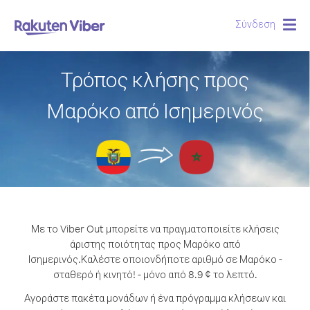
Σύνδεση
Togg
navig
Τρόπος κλήσης προς
Μαρόκο από Ισημερινός
Με το Viber Out μπορείτε να πραγματοποιείτε κλήσεις
άριστης ποιότητας προς Μαρόκο από
Ισημερινός.
Καλέστε οποιονδήποτε αριθμό σε Μαρόκο -
σταθερό ή κινητό! - μόνο από 8.9 ¢ το λεπτό.
Αγοράστε πακέτα μονάδων ή ένα πρόγραμμα κλήσεων και