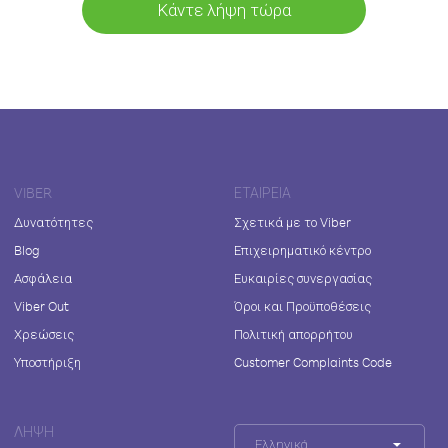
Κάντε λήψη τώρα
VIBER
ΕΤΑΙΡΕΊΑ
Δυνατότητες
Σχετικά με το Viber
Blog
Επιχειρηματικό κέντρο
Ασφάλεια
Ευκαιρίες συνεργασίας
Viber Out
Όροι και Προϋποθέσεις
Χρεώσεις
Πολιτική απορρήτου
Υποστήριξη
Customer Complaints Code
ΛΉΨΗ
Ελληνικά