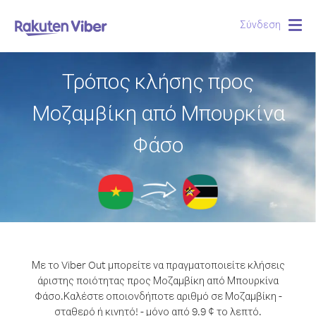
Σύνδεση
Togg
navig
Τρόπος κλήσης προς
Μοζαμβίκη από Μπουρκίνα
Φάσο
Με το Viber Out μπορείτε να πραγματοποιείτε κλήσεις
άριστης ποιότητας προς Μοζαμβίκη από Μπουρκίνα
Φάσο.
Καλέστε οποιονδήποτε αριθμό σε Μοζαμβίκη -
σταθερό ή κινητό! - μόνο από 9.9 ¢ το λεπτό.