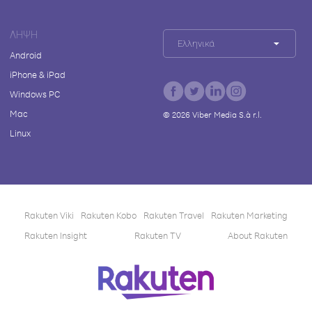
ΛΉΨΗ
Ελληνικά
Android
iPhone & iPad
Windows PC
Mac
©
2026
Viber Media S.à r.l.
Linux
Rakuten Viki
Rakuten Kobo
Rakuten Travel
Rakuten Marketing
Rakuten Insight
Rakuten TV
About Rakuten