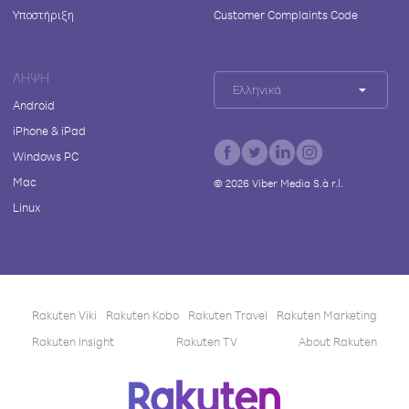
Υποστήριξη
Customer Complaints Code
ΛΉΨΗ
Ελληνικά
Android
iPhone & iPad
Windows PC
Mac
©
2026
Viber Media S.à r.l.
Linux
Rakuten Viki
Rakuten Kobo
Rakuten Travel
Rakuten Marketing
Rakuten Insight
Rakuten TV
About Rakuten