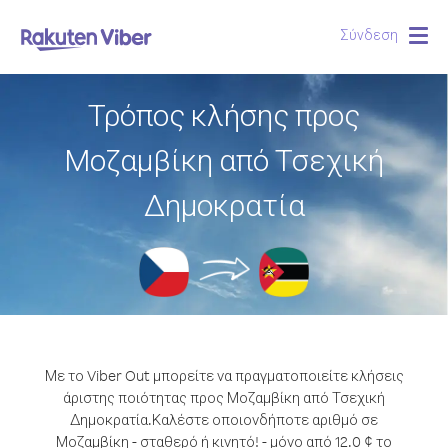
Σύνδεση
Togg
navig
Τρόπος κλήσης προς
Μοζαμβίκη από Τσεχική
Δημοκρατία
Με το Viber Out μπορείτε να πραγματοποιείτε κλήσεις
άριστης ποιότητας προς Μοζαμβίκη από Τσεχική
Δημοκρατία.
Καλέστε οποιονδήποτε αριθμό σε
Μοζαμβίκη - σταθερό ή κινητό! - μόνο από 12.0 ¢ το