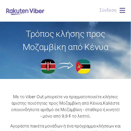
Σύνδεση
Togg
navig
Τρόπος κλήσης προς
Μοζαμβίκη από Κένυα
Με το Viber Out μπορείτε να πραγματοποιείτε κλήσεις
άριστης ποιότητας προς Μοζαμβίκη από Κένυα.
Καλέστε
οποιονδήποτε αριθμό σε Μοζαμβίκη - σταθερό ή κινητό!
- μόνο από 9.9 ¢ το λεπτό.
Αγοράστε πακέτα μονάδων ή ένα πρόγραμμα κλήσεων και