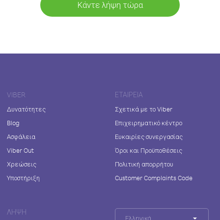
Κάντε λήψη τώρα
VIBER
ΕΤΑΙΡΕΊΑ
Δυνατότητες
Σχετικά με το Viber
Blog
Επιχειρηματικό κέντρο
Ασφάλεια
Ευκαιρίες συνεργασίας
Viber Out
Όροι και Προϋποθέσεις
Χρεώσεις
Πολιτική απορρήτου
Υποστήριξη
Customer Complaints Code
ΛΉΨΗ
Ελληνικά