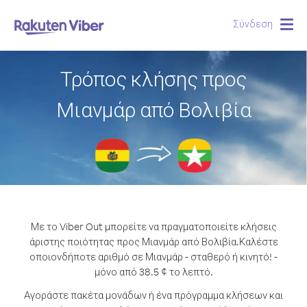
Σύνδεση
Togg
navig
Τρόπος κλήσης προς
Μιανμάρ από Βολιβία
Με το Viber Out μπορείτε να πραγματοποιείτε κλήσεις
άριστης ποιότητας προς Μιανμάρ από Βολιβία.
Καλέστε
οποιονδήποτε αριθμό σε Μιανμάρ - σταθερό ή κινητό! -
μόνο από 38.5 ¢ το λεπτό.
Αγοράστε πακέτα μονάδων ή ένα πρόγραμμα κλήσεων και