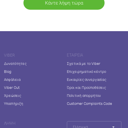
Κάντε λήψη τώρα
VIBER
ΕΤΑΙΡΕΊΑ
Δυνατότητες
Σχετικά με το Viber
Blog
Επιχειρηματικό κέντρο
Ασφάλεια
Ευκαιρίες συνεργασίας
Viber Out
Όροι και Προϋποθέσεις
Χρεώσεις
Πολιτική απορρήτου
Υποστήριξη
Customer Complaints Code
ΛΉΨΗ
Ελληνικά