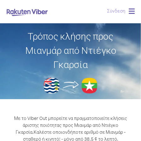
Σύνδεση
Togg
navig
Τρόπος κλήσης προς
Μιανμάρ από Ντιέγκο
Γκαρσία
Με το Viber Out μπορείτε να πραγματοποιείτε κλήσεις
άριστης ποιότητας προς Μιανμάρ από Ντιέγκο
Γκαρσία.
Καλέστε οποιονδήποτε αριθμό σε Μιανμάρ -
σταθερό ή κινητό! - μόνο από 38.5 ¢ το λεπτό.