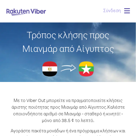
Σύνδεση
Togg
navig
Τρόπος κλήσης προς
Μιανμάρ από Αίγυπτος
Με το Viber Out μπορείτε να πραγματοποιείτε κλήσεις
άριστης ποιότητας προς Μιανμάρ από Αίγυπτος.
Καλέστε
οποιονδήποτε αριθμό σε Μιανμάρ - σταθερό ή κινητό! -
μόνο από 38.5 ¢ το λεπτό.
Αγοράστε πακέτα μονάδων ή ένα πρόγραμμα κλήσεων και