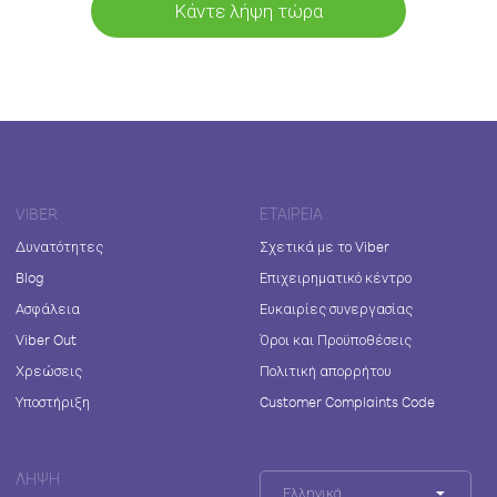
Κάντε λήψη τώρα
VIBER
ΕΤΑΙΡΕΊΑ
Δυνατότητες
Σχετικά με το Viber
Blog
Επιχειρηματικό κέντρο
Ασφάλεια
Ευκαιρίες συνεργασίας
Viber Out
Όροι και Προϋποθέσεις
Χρεώσεις
Πολιτική απορρήτου
Υποστήριξη
Customer Complaints Code
ΛΉΨΗ
Ελληνικά