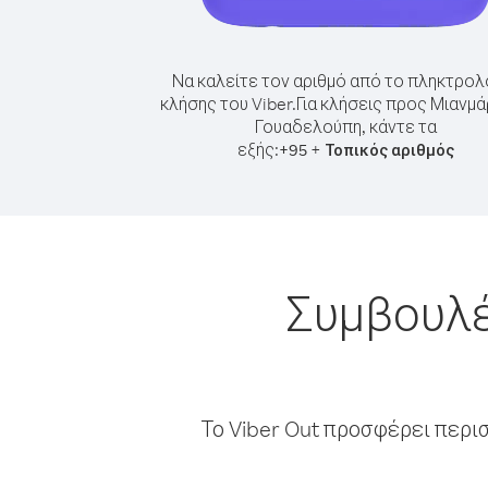
Να καλείτε τον αριθμό από το πληκτρολ
κλήσης του Viber.
Για κλήσεις προς Μιανμ
Γουαδελούπη, κάντε τα
εξής:
+
+
95
Τοπικός αριθμός
Συμβουλέ
Το Viber Out προσφέρει περι