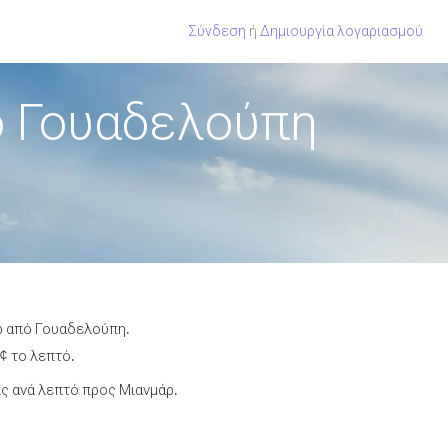
Σύνδεση
ή
Δημιουργία λογαριασμού
ό Γουαδελούπη
άρ από Γουαδελούπη.
¢ το λεπτό.
ς ανά λεπτό προς Μιανμάρ.