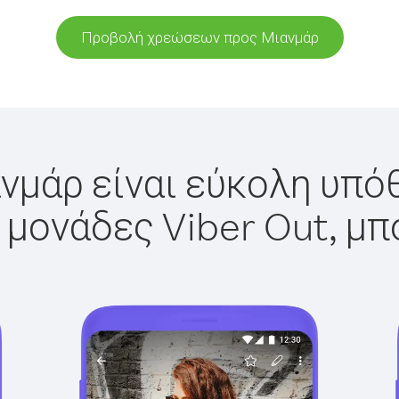
Προβολή χρεώσεων προς Μιανμάρ
νμάρ είναι εύκολη υπόθ
 μονάδες Viber Out, μπ