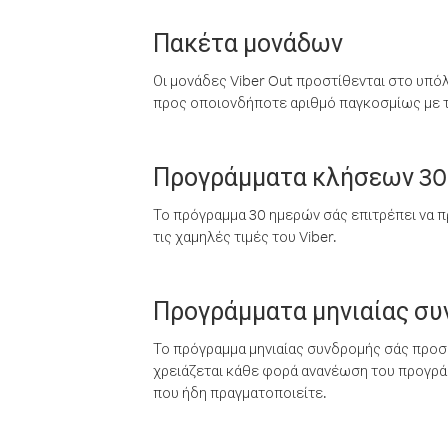
Πακέτα μονάδων
Οι μονάδες Viber Out προστίθενται στο υπό
προς οποιονδήποτε αριθμό παγκοσμίως με τι
Προγράμματα κλήσεων 30
Το πρόγραμμα 30 ημερών σάς επιτρέπει να π
τις χαμηλές τιμές του Viber.
Προγράμματα μηνιαίας σ
Το πρόγραμμα μηνιαίας συνδρομής σάς προσφ
χρειάζεται κάθε φορά ανανέωση του προγράμ
που ήδη πραγματοποιείτε.