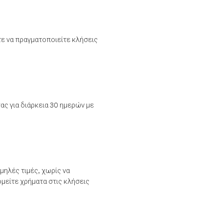
τε να πραγματοποιείτε κλήσεις
ας για διάρκεια 30 ημερών με
μηλές τιμές, χωρίς να
μείτε χρήματα στις κλήσεις