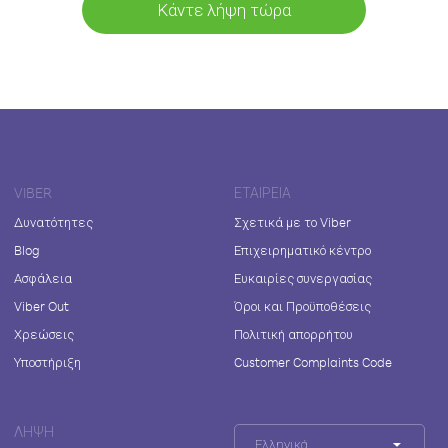
Κάντε λήψη τώρα
VIBER
ΕΤΑΙΡΕΊΑ
Δυνατότητες
Σχετικά με το Viber
Blog
Επιχειρηματικό κέντρο
Ασφάλεια
Ευκαιρίες συνεργασίας
Viber Out
Όροι και Προϋποθέσεις
Χρεώσεις
Πολιτική απορρήτου
Υποστήριξη
Customer Complaints Code
ΛΉΨΗ
Ελληνικά