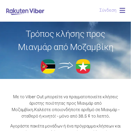
Σύνδεση
Togg
navig
Τρόπος κλήσης προς
Μιανμάρ από Μοζαμβίκη
Με το Viber Out μπορείτε να πραγματοποιείτε κλήσεις
άριστης ποιότητας προς Μιανμάρ από
Μοζαμβίκη.
Καλέστε οποιονδήποτε αριθμό σε Μιανμάρ -
σταθερό ή κινητό! - μόνο από 38.5 ¢ το λεπτό.
Αγοράστε πακέτα μονάδων ή ένα πρόγραμμα κλήσεων και