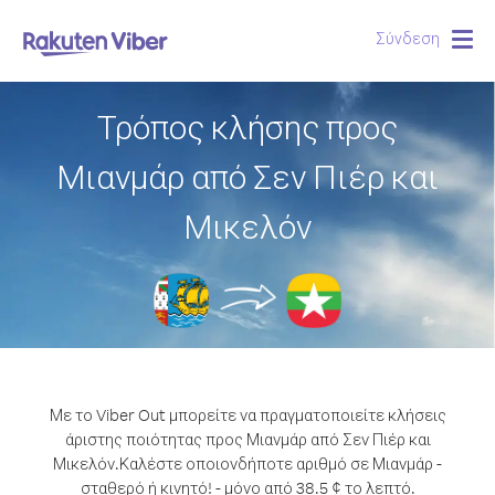
Σύνδεση
Togg
navig
Τρόπος κλήσης προς
Μιανμάρ από Σεν Πιέρ και
Μικελόν
Με το Viber Out μπορείτε να πραγματοποιείτε κλήσεις
άριστης ποιότητας προς Μιανμάρ από Σεν Πιέρ και
Μικελόν.
Καλέστε οποιονδήποτε αριθμό σε Μιανμάρ -
σταθερό ή κινητό! - μόνο από 38.5 ¢ το λεπτό.