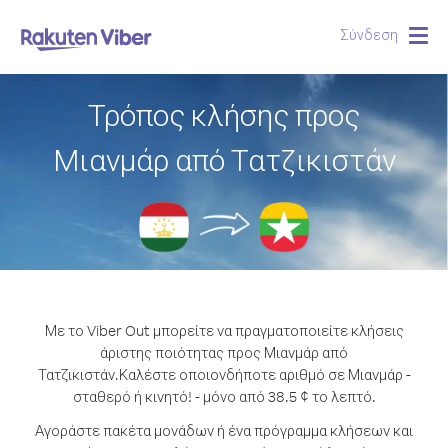
Σύνδεση
Togg
navig
Τρόπος κλήσης προς
Μιανμάρ από Τατζικιστάν
Με το Viber Out μπορείτε να πραγματοποιείτε κλήσεις
άριστης ποιότητας προς Μιανμάρ από
Τατζικιστάν.
Καλέστε οποιονδήποτε αριθμό σε Μιανμάρ -
σταθερό ή κινητό! - μόνο από 38.5 ¢ το λεπτό.
Αγοράστε πακέτα μονάδων ή ένα πρόγραμμα κλήσεων και