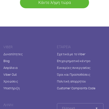
Κάντε λήψη τώρα
VIBER
ΕΤΑΙΡΕΊΑ
Δυνατότητες
Σχετικά με το Viber
Blog
Επιχειρηματικό κέντρο
Ασφάλεια
Ευκαιρίες συνεργασίας
Viber Out
Όροι και Προϋποθέσεις
Χρεώσεις
Πολιτική απορρήτου
Υποστήριξη
Customer Complaints Code
ΛΉΨΗ
Ελληνικά