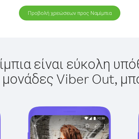
Προβολή χρεώσεων προς Ναμίμπια
ίμπια είναι εύκολη υπόθ
 μονάδες Viber Out, μπ