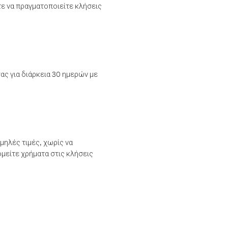
τε να πραγματοποιείτε κλήσεις
ας για διάρκεια 30 ημερών με
μηλές τιμές, χωρίς να
μείτε χρήματα στις κλήσεις