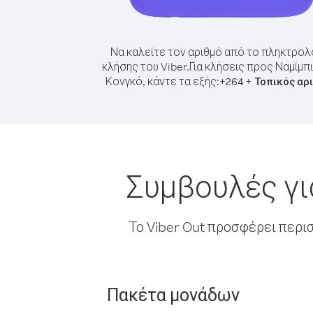
Να καλείτε τον αριθμό από το πληκτρολ
κλήσης του Viber.
Για κλήσεις προς Ναμίμπ
Κονγκό, κάντε τα εξής:
+
+
264
Τοπικός αρ
Συμβουλές γι
Το Viber Out προσφέρει περι
Πακέτα μονάδων