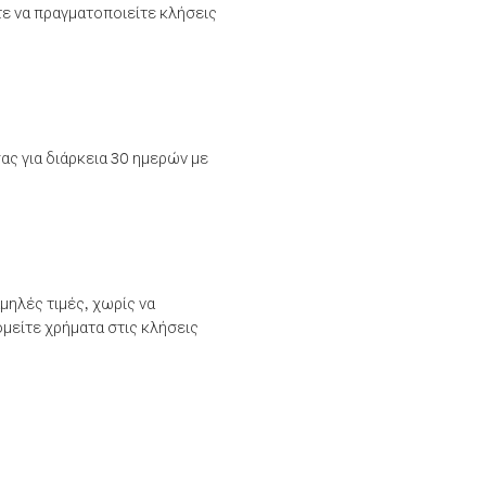
τε να πραγματοποιείτε κλήσεις
ας για διάρκεια 30 ημερών με
μηλές τιμές, χωρίς να
μείτε χρήματα στις κλήσεις