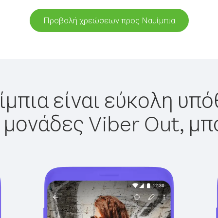
Προβολή χρεώσεων προς Ναμίμπια
ίμπια είναι εύκολη υπόθ
 μονάδες Viber Out, μπ