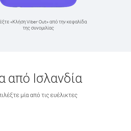
έξτε «Κλήση Viber Out» από την κεφαλίδα
της συνομιλίας
α από Ισλανδία
ιλέξτε μία από τις ευέλικτες