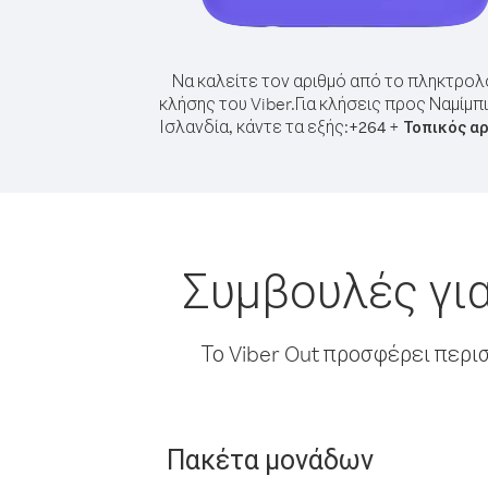
Να καλείτε τον αριθμό από το πληκτρολ
κλήσης του Viber.
Για κλήσεις προς Ναμίμπ
Ισλανδία, κάντε τα εξής:
+
+
264
Τοπικός α
Συμβουλές για
Το Viber Out προσφέρει περι
Πακέτα μονάδων