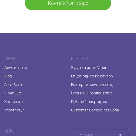
Κάντε λήψη τώρα
VIBER
ΕΤΑΙΡΕΊΑ
Δυνατότητες
Σχετικά με το Viber
Blog
Επιχειρηματικό κέντρο
Ασφάλεια
Ευκαιρίες συνεργασίας
Viber Out
Όροι και Προϋποθέσεις
Χρεώσεις
Πολιτική απορρήτου
Υποστήριξη
Customer Complaints Code
ΛΉΨΗ
Ελληνικά