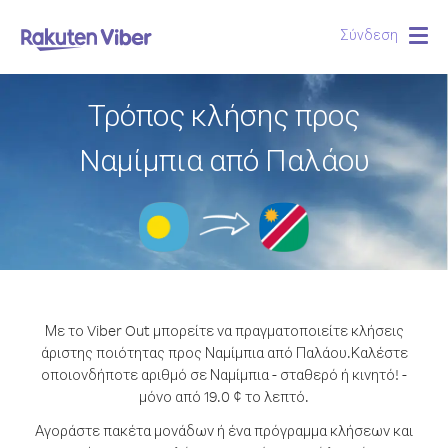
Σύνδεση
Togg
navig
Τρόπος κλήσης προς
Ναμίμπια από Παλάου
Με το Viber Out μπορείτε να πραγματοποιείτε κλήσεις
άριστης ποιότητας προς Ναμίμπια από Παλάου.
Καλέστε
οποιονδήποτε αριθμό σε Ναμίμπια - σταθερό ή κινητό! -
μόνο από 19.0 ¢ το λεπτό.
Αγοράστε πακέτα μονάδων ή ένα πρόγραμμα κλήσεων και