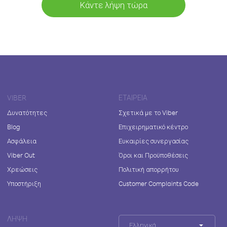
Κάντε λήψη τώρα
VIBER
ΕΤΑΙΡΕΊΑ
Δυνατότητες
Σχετικά με το Viber
Blog
Επιχειρηματικό κέντρο
Ασφάλεια
Ευκαιρίες συνεργασίας
Viber Out
Όροι και Προϋποθέσεις
Χρεώσεις
Πολιτική απορρήτου
Υποστήριξη
Customer Complaints Code
ΛΉΨΗ
Ελληνικά