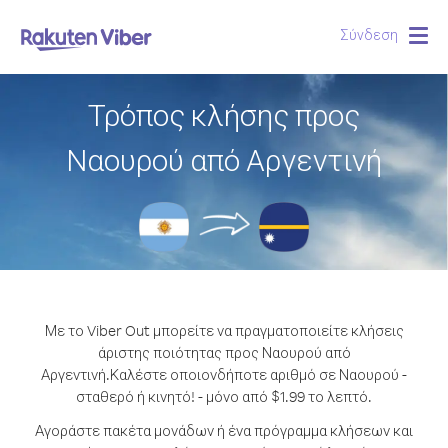
Σύνδεση
Togg
navig
Τρόπος κλήσης προς
Ναουρού από Αργεντινή
Με το Viber Out μπορείτε να πραγματοποιείτε κλήσεις
άριστης ποιότητας προς Ναουρού από
Αργεντινή.
Καλέστε οποιονδήποτε αριθμό σε Ναουρού -
σταθερό ή κινητό! - μόνο από $1.99 το λεπτό.
Αγοράστε πακέτα μονάδων ή ένα πρόγραμμα κλήσεων και