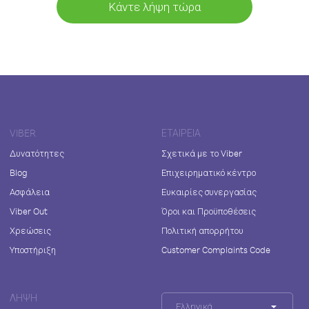
Κάντε λήψη τώρα
VIBER
ΕΤΑΙΡΕΊΑ
Δυνατότητες
Σχετικά με το Viber
Blog
Επιχειρηματικό κέντρο
Ασφάλεια
Ευκαιρίες συνεργασίας
Viber Out
Όροι και Προϋποθέσεις
Χρεώσεις
Πολιτική απορρήτου
Υποστήριξη
Customer Complaints Code
ΛΉΨΗ
Ελληνικά