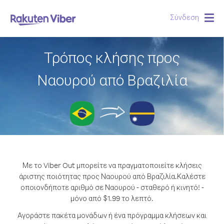
Σύνδεση
Togg
navig
Τρόπος κλήσης προς
Ναουρού από Βραζιλία
Με το Viber Out μπορείτε να πραγματοποιείτε κλήσεις
άριστης ποιότητας προς Ναουρού από Βραζιλία.
Καλέστε
οποιονδήποτε αριθμό σε Ναουρού - σταθερό ή κινητό! -
μόνο από $1.99 το λεπτό.
Αγοράστε πακέτα μονάδων ή ένα πρόγραμμα κλήσεων και