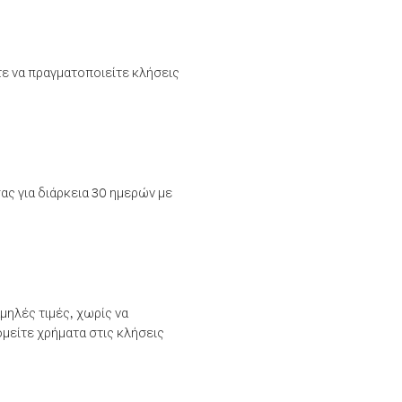
τε να πραγματοποιείτε κλήσεις
ας για διάρκεια 30 ημερών με
μηλές τιμές, χωρίς να
μείτε χρήματα στις κλήσεις