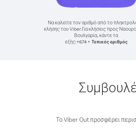
Να καλείτε τον αριθμό από το πληκτρολ
κλήσης του Viber.
Για κλήσεις προς Ναουρ
Βουλγαρία, κάντε τα
εξής:
+
+
674
Τοπικός αριθμός
Συμβουλέ
Το Viber Out προσφέρει περι