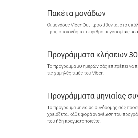
Πακέτα μονάδων
Οι μονάδες Viber Out προστίθενται στο υπό
προς οποιονδήποτε αριθμό παγκοσμίως με τι
Προγράμματα κλήσεων 30
Το πρόγραμμα 30 ημερών σάς επιτρέπει να π
τις χαμηλές τιμές του Viber.
Προγράμματα μηνιαίας σ
Το πρόγραμμα μηνιαίας συνδρομής σάς προσφ
χρειάζεται κάθε φορά ανανέωση του προγράμ
που ήδη πραγματοποιείτε.