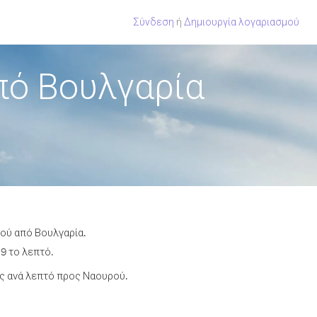
Σύνδεση
ή
Δημιουργία λογαριασμού
πό Βουλγαρία
ρού από Βουλγαρία.
9 το λεπτό.
ς ανά λεπτό προς Ναουρού.