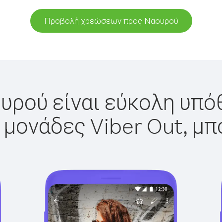
Προβολή χρεώσεων προς Ναουρού
υρού είναι εύκολη υπόθ
 μονάδες Viber Out, μπ