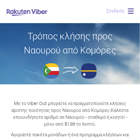
Σύνδεση
Togg
navig
Τρόπος κλήσης προς
Ναουρού από Κομόρες
Με το Viber Out μπορείτε να πραγματοποιείτε κλήσεις
άριστης ποιότητας προς Ναουρού από Κομόρες.
Καλέστε
οποιονδήποτε αριθμό σε Ναουρού - σταθερό ή κινητό! -
μόνο από $1.99 το λεπτό.
Αγοράστε πακέτα μονάδων ή ένα πρόγραμμα κλήσεων και