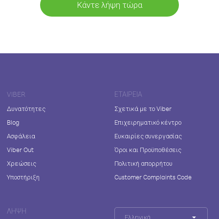
Κάντε λήψη τώρα
VIBER
ΕΤΑΙΡΕΊΑ
Δυνατότητες
Σχετικά με το Viber
Blog
Επιχειρηματικό κέντρο
Ασφάλεια
Ευκαιρίες συνεργασίας
Viber Out
Όροι και Προϋποθέσεις
Χρεώσεις
Πολιτική απορρήτου
Υποστήριξη
Customer Complaints Code
ΛΉΨΗ
Ελληνικά