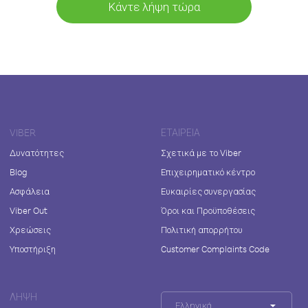
Κάντε λήψη τώρα
VIBER
ΕΤΑΙΡΕΊΑ
Δυνατότητες
Σχετικά με το Viber
Blog
Επιχειρηματικό κέντρο
Ασφάλεια
Ευκαιρίες συνεργασίας
Viber Out
Όροι και Προϋποθέσεις
Χρεώσεις
Πολιτική απορρήτου
Υποστήριξη
Customer Complaints Code
ΛΉΨΗ
Ελληνικά