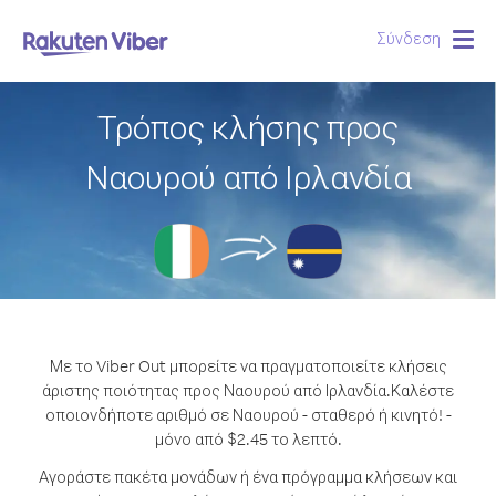
Σύνδεση
Togg
navig
Τρόπος κλήσης προς
Ναουρού από Ιρλανδία
Με το Viber Out μπορείτε να πραγματοποιείτε κλήσεις
άριστης ποιότητας προς Ναουρού από Ιρλανδία.
Καλέστε
οποιονδήποτε αριθμό σε Ναουρού - σταθερό ή κινητό! -
μόνο από $2.45 το λεπτό.
Αγοράστε πακέτα μονάδων ή ένα πρόγραμμα κλήσεων και