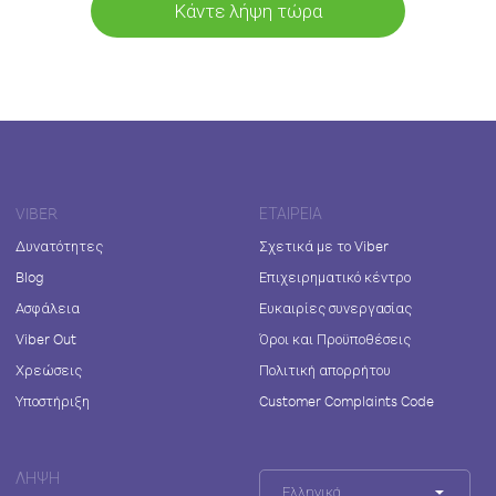
Κάντε λήψη τώρα
VIBER
ΕΤΑΙΡΕΊΑ
Δυνατότητες
Σχετικά με το Viber
Blog
Επιχειρηματικό κέντρο
Ασφάλεια
Ευκαιρίες συνεργασίας
Viber Out
Όροι και Προϋποθέσεις
Χρεώσεις
Πολιτική απορρήτου
Υποστήριξη
Customer Complaints Code
ΛΉΨΗ
Ελληνικά