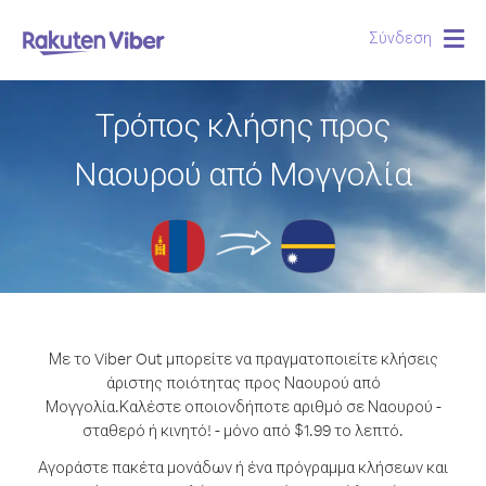
Σύνδεση
Togg
navig
Τρόπος κλήσης προς
Ναουρού από Μογγολία
Με το Viber Out μπορείτε να πραγματοποιείτε κλήσεις
άριστης ποιότητας προς Ναουρού από
Μογγολία.
Καλέστε οποιονδήποτε αριθμό σε Ναουρού -
σταθερό ή κινητό! - μόνο από $1.99 το λεπτό.
Αγοράστε πακέτα μονάδων ή ένα πρόγραμμα κλήσεων και